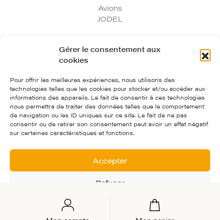
Avions
JODEL
Gérer le consentement aux
97, route départementale 974 - 21700 Corgoloin
cookies
03.80.33.03.75
contact@avionsjodel.com
Pour offrir les meilleures expériences, nous utilisons des
Avions Jodel
technologies telles que les cookies pour stocker et/ou accéder aux
informations des appareils. Le fait de consentir à ces technologies
nous permettra de traiter des données telles que le comportement
Crédits et mentions légales
de navigation ou les ID uniques sur ce site. Le fait de ne pas
consentir ou de retirer son consentement peut avoir un effet négatif
Politique de confidentialité
sur certaines caractéristiques et fonctions.
Conditions Générales de Ventes
Création : Agence Tyméo
Accepter
Refuser
Voir les préférences
Mon compte
Mon panier