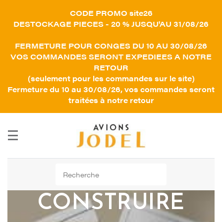
CODE PROMO site26
DESTOCKAGE PIECES - 20 % JUSQU'AU 31/08/26
FERMETURE POUR CONGES DU 10 AU 30/08/26
VOS COMMANDES SERONT EXPEDIEES A NOTRE
RETOUR
(seulement pour les commandes sur le site)
Fermeture du 10 au 30/08/26, vos commandes seront
traitées à notre retour
Rechercher :
CONSTRUIRE