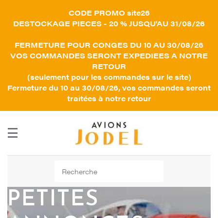
CODE PROMO site26
DESTOCKAGE PIECES - 20 % JUSQU'AU 31/08/26
FERMETURE POUR CONGES DU 10 AU 30/08/26
VOS COMMANDES SERONT EXPEDIEES A NOTRE
RETOUR
(seulement pour les commandes sur le site)
Fermeture du 10 au 30/08/26, vos commandes seront
traitées à notre retour
Rechercher :
PETITES