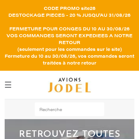
CODE PROMO site26
DESTOCKAGE PIECES - 20 % JUSQU'AU 31/08/26
FERMETURE POUR CONGES DU 10 AU 30/08/26
VOS COMMANDES SERONT EXPEDIEES A NOTRE
RETOUR
(seulement pour les commandes sur le site)
Fermeture du 10 au 30/08/26, vos commandes seront
traitées à notre retour
Rechercher :
RETROUVEZ TOUTES