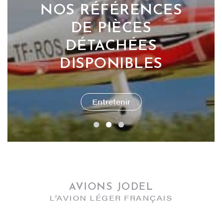
NOS RÉFÉRENCES
AFFICHEZ VOTRE
PASSION GRÂCE À
ACHETEZ NOS
DE PIÈCES
NOS OBJETS DE
DÉTACHÉES
PLANS DE
CONSTRUCTION
DÉCORATION
DISPONIBLES
Collectionner
Construire
Entretenir
AVIONS JODEL
L’AVION LÉGER FRANÇAIS