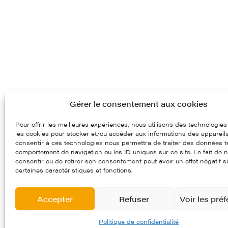
Gérer le consentement aux cookies
Pour offrir les meilleures expériences, nous utilisons des technologies
les cookies pour stocker et/ou accéder aux informations des appareils.
consentir à ces technologies nous permettra de traiter des données te
comportement de navigation ou les ID uniques sur ce site. Le fait de 
consentir ou de retirer son consentement peut avoir un effet négatif s
certaines caractéristiques et fonctions.
Accepter
Refuser
Voir les pré
97, route départementale 97
Crédits et mentions légales
Politique de confidentialité