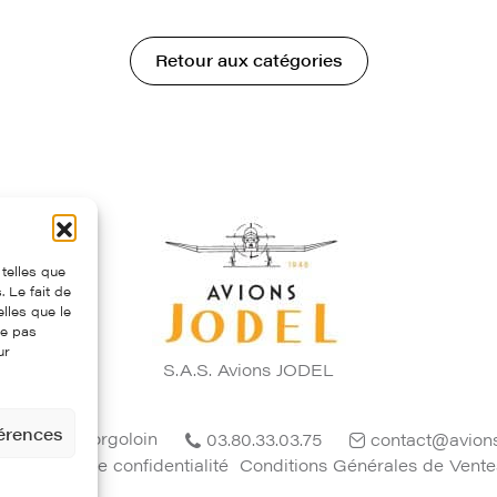
Retour aux catégories
 telles que
 Le fait de
lles que le
ne pas
ur
S.A.S. Avions JODEL
férences
4 - 21700 Corgoloin
03.80.33.03.75
contact@avion
Politique de confidentialité
Conditions Générales de Vente