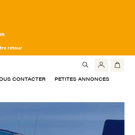
UR
tre retour
OUS CONTACTER
PETITES ANNONCES
Rech