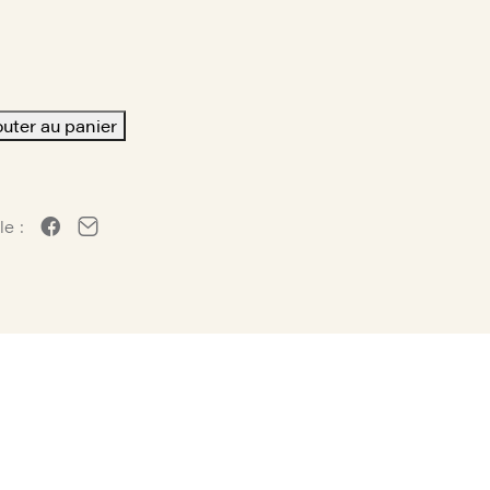
outer au panier
le :
0