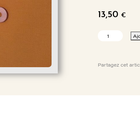
13,50
€
quantité
Aj
de
JEU
DE
2
Partagez cet artic
GUIGNOLS
DE
VOLET
BOIS
JODEL
D112/D150/DR105