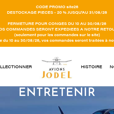
CODE PROMO site26
DESTOCKAGE PIECES - 20 % JUSQU'AU 31/08/26
FERMETURE POUR CONGES DU 10 AU 30/08/26
OS COMMANDES SERONT EXPEDIEES A NOTRE RETO
(seulement pour les commandes sur le site)
 du 10 au 30/08/26, vos commandes seront traitées à no
LLECTIONNER
HISTOIRE
N
ENTRETENIR