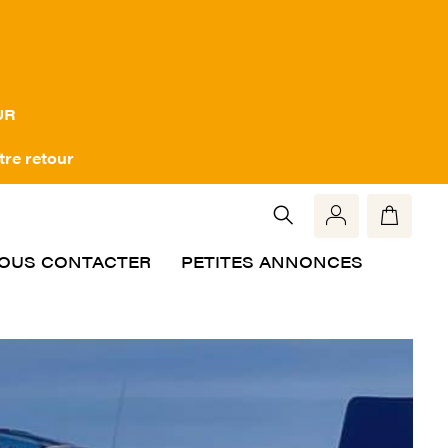
UR
tre retour
OUS CONTACTER
PETITES ANNONCES
Rech