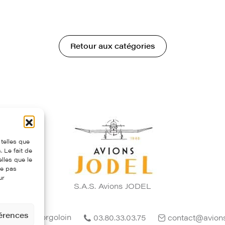
Retour aux catégories
 telles que
 Le fait de
lles que le
ne pas
ur
S.A.S. Avions JODEL
férences
4 - 21700 Corgoloin
03.80.33.03.75
contact@avion