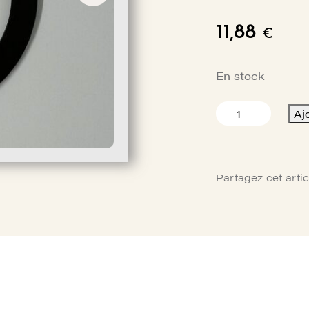
11,88
€
En stock
quantité
Aj
de
JOINT
DE
BOUCHON
Partagez cet artic
RESERVOIR
DR400
DIA
64
X
84
EP.
3
MM