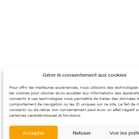
Gérer le consentement aux cookies
Pour offrir les meilleures expériences, nous utilisons des technologies
les cookies pour stocker et/ou accéder aux informations des appareils.
consentir à ces technologies nous permettra de traiter des données te
comportement de navigation ou les ID uniques sur ce site. Le fait de 
consentir ou de retirer son consentement peut avoir un effet négatif s
certaines caractéristiques et fonctions.
Accepter
Refuser
Voir les pré
97, route départementale 97