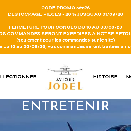
CODE PROMO site26
DESTOCKAGE PIECES - 20 % JUSQU'AU 31/08/26
FERMETURE POUR CONGES DU 10 AU 30/08/26
OS COMMANDES SERONT EXPEDIEES A NOTRE RETO
(seulement pour les commandes sur le site)
 du 10 au 30/08/26, vos commandes seront traitées à no
LLECTIONNER
HISTOIRE
N
ENTRETENIR