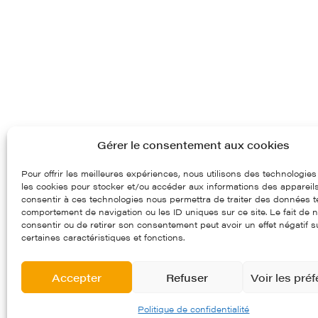
Gérer le consentement aux cookies
Pour offrir les meilleures expériences, nous utilisons des technologies
les cookies pour stocker et/ou accéder aux informations des appareils.
consentir à ces technologies nous permettra de traiter des données te
comportement de navigation ou les ID uniques sur ce site. Le fait de 
consentir ou de retirer son consentement peut avoir un effet négatif s
certaines caractéristiques et fonctions.
Accepter
Refuser
Voir les pré
97, route départementale 97
Crédits et mentions légales
Politique de confidentialité