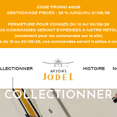
CODE PROMO site26
DESTOCKAGE PIECES - 20 % JUSQU'AU 31/08/26
FERMETURE POUR CONGES DU 10 AU 30/08/26
OS COMMANDES SERONT EXPEDIEES A NOTRE RETO
(seulement pour les commandes sur le site)
 du 10 au 30/08/26, vos commandes seront traitées à no
LLECTIONNER
HISTOIRE
N
COLLECTIONNER