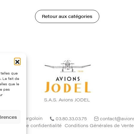
Retour aux catégories
 telles que
 Le fait de
lles que le
ne pas
ur
S.A.S. Avions JODEL
férences
4 - 21700 Corgoloin
03.80.33.03.75
contact@avion
Politique de confidentialité
Conditions Générales de Vente