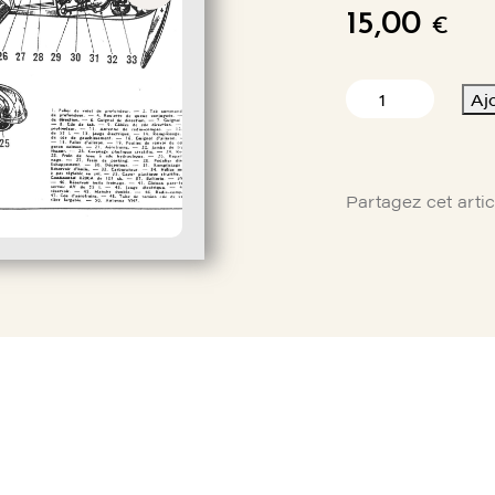
15,00
€
quantité
Aj
de
AFFICHE
ECORCHE
JODEL
Partagez cet artic
DR100
/
DR1050