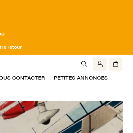
UR
tre retour
OUS CONTACTER
PETITES ANNONCES
Rech