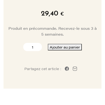
29,40
€
Produit en précommande. Recevez-le sous 3 à
5 semaines.
quantité
Ajouter au panier
de
KIT
JOINTS
TRAIN
Partagez cet article :
D'ATTERRISSAGE
PRINCIPAL
SLINGSBY
T67