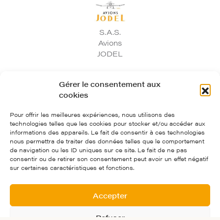
S.A.S.
Avions
JODEL
Gérer le consentement aux
97, route départementale 974 - 21700 Corgoloin
cookies
03.80.33.03.75
contact@avionsjodel.com
Pour offrir les meilleures expériences, nous utilisons des
Avions Jodel
technologies telles que les cookies pour stocker et/ou accéder aux
informations des appareils. Le fait de consentir à ces technologies
nous permettra de traiter des données telles que le comportement
Crédits et mentions légales
de navigation ou les ID uniques sur ce site. Le fait de ne pas
consentir ou de retirer son consentement peut avoir un effet négatif
Politique de confidentialité
sur certaines caractéristiques et fonctions.
Conditions Générales de Ventes
Création : Agence Tyméo
Accepter
Refuser