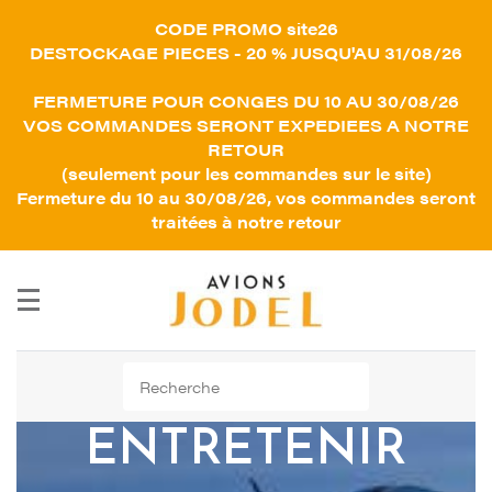
CODE PROMO site26
DESTOCKAGE PIECES - 20 % JUSQU'AU 31/08/26
FERMETURE POUR CONGES DU 10 AU 30/08/26
VOS COMMANDES SERONT EXPEDIEES A NOTRE
RETOUR
(seulement pour les commandes sur le site)
Fermeture du 10 au 30/08/26, vos commandes seront
traitées à notre retour
Rechercher :
ENTRETENIR