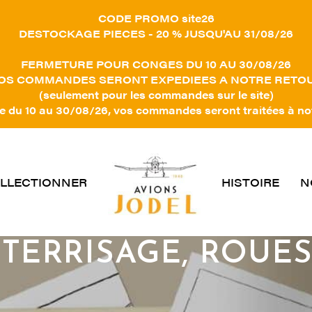
CODE PROMO site26
DESTOCKAGE PIECES - 20 % JUSQU'AU 31/08/26
FERMETURE POUR CONGES DU 10 AU 30/08/26
OS COMMANDES SERONT EXPEDIEES A NOTRE RETO
(seulement pour les commandes sur le site)
 du 10 au 30/08/26, vos commandes seront traitées à no
LLECTIONNER
HISTOIRE
N
TTERRISAGE, ROUES