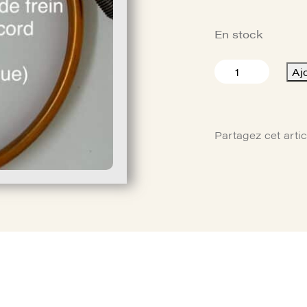
En stock
quantité
Aj
de
TUYAUTERIE
CUIVRE
DIA
Partagez cet artic
6,35
LG
1000
SORTIE
RESERVOIR
DE
FREIN