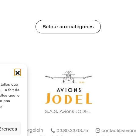
Retour aux catégories
 telles que
 Le fait de
lles que le
ne pas
ur
S.A.S. Avions JODEL
férences
4 - 21700 Corgoloin
03.80.33.03.75
contact@avion