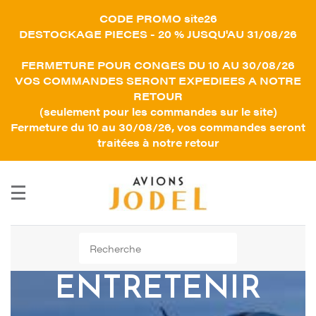
CODE PROMO site26
DESTOCKAGE PIECES - 20 % JUSQU'AU 31/08/26
FERMETURE POUR CONGES DU 10 AU 30/08/26
VOS COMMANDES SERONT EXPEDIEES A NOTRE
RETOUR
(seulement pour les commandes sur le site)
Fermeture du 10 au 30/08/26, vos commandes seront
traitées à notre retour
Rechercher :
ENTRETENIR