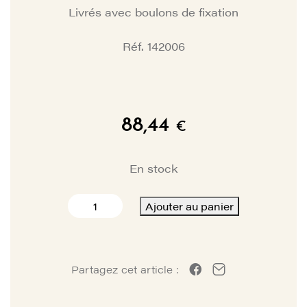
Livrés avec boulons de fixation
Réf. 142006
88,44
€
En stock
quantité
Ajouter au panier
de
GUIDES
CÂBLES
SUR
Partagez cet article :
TUBE
DE
TORSION