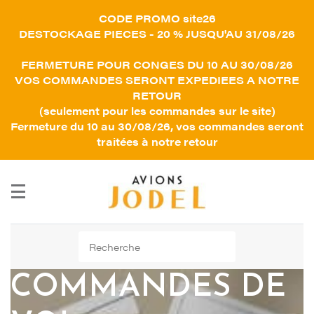
CODE PROMO site26
DESTOCKAGE PIECES - 20 % JUSQU'AU 31/08/26
FERMETURE POUR CONGES DU 10 AU 30/08/26
VOS COMMANDES SERONT EXPEDIEES A NOTRE
RETOUR
(seulement pour les commandes sur le site)
Fermeture du 10 au 30/08/26, vos commandes seront
traitées à notre retour
Rechercher :
COMMANDES DE