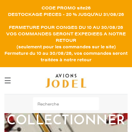
CODE PROMO site26
DESTOCKAGE PIECES - 20 % JUSQU'AU 31/08/26
FERMETURE POUR CONGES DU 10 AU 30/08/26
VOS COMMANDES SERONT EXPEDIEES A NOTRE
RETOUR
(seulement pour les commandes sur le site)
Fermeture du 10 au 30/08/26, vos commandes seront
traitées à notre retour
Rechercher :
COLLECTIONNER