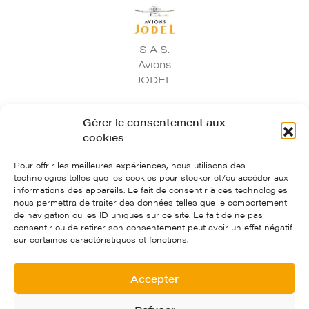
S.A.S.
Avions
JODEL
97, route départementale 974 - 21700 Corgoloin
Gérer le consentement aux
cookies
03.80.33.03.75
contact@avionsjodel.com
Pour offrir les meilleures expériences, nous utilisons des
Avions Jodel
technologies telles que les cookies pour stocker et/ou accéder aux
informations des appareils. Le fait de consentir à ces technologies
nous permettra de traiter des données telles que le comportement
Crédits et mentions légales
de navigation ou les ID uniques sur ce site. Le fait de ne pas
consentir ou de retirer son consentement peut avoir un effet négatif
Politique de confidentialité
sur certaines caractéristiques et fonctions.
Conditions Générales de Ventes
Création : Agence Tyméo
Accepter