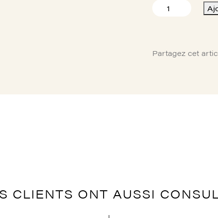
quantité
Aj
de
057113
ROULEMENT
DIA.
Partagez cet artic
INT.
20
DIA.
EXT.
42
EP
12
MM
S CLIENTS ONT AUSSI CONSU