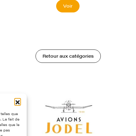
Voir
Retour aux catégories
 telles que
 Le fait de
lles que le
ne pas
ur