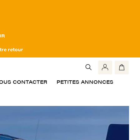
UR
tre retour
OUS CONTACTER
PETITES ANNONCES
Rech