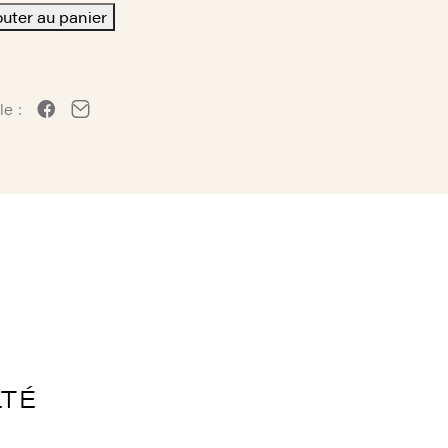
outer au panier
le :
LTÉ