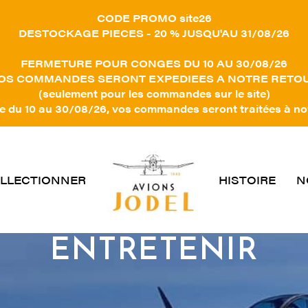
CODE PROMO site26
DESTOCKAGE PIECES - 20 % JUSQU'AU 31/08/26
FERMETURE POUR CONGES DU 10 AU 30/08/26
OS COMMANDES SERONT EXPEDIEES A NOTRE RETO
(seulement pour les commandes sur le site)
 du 10 au 30/08/26, vos commandes seront traitées à no
LLECTIONNER
HISTOIRE
N
ENTRETENIR